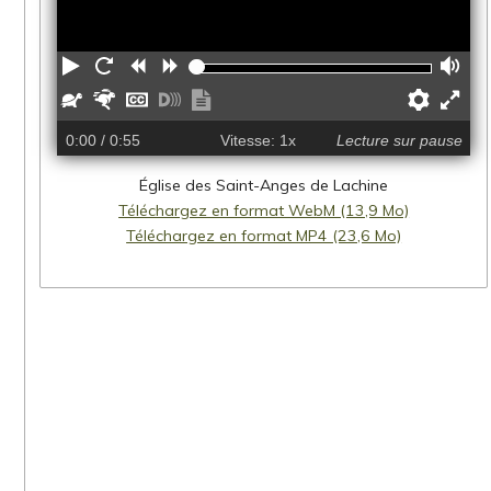
Lecture
Redémarrer
Reculer
Avancer
Vo
Plus
Plus
Masquer
Activer
Afficher
Préfé
Fu
lentement
rapidement
les
les
la
0:00
/ 0:55
Vitesse: 1x
Lecture sur pause
sous-
descriptions
transcription
titres
Église des Saint-Anges de Lachine
Téléchargez en format WebM (13,9 Mo)
Téléchargez en format MP4 (23,6 Mo)