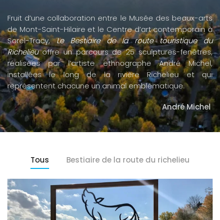
Fruit d’une collaboration entre le Musée des beaux-arts
de Mont-Saint-Hilaire et le Centre d’art contemporain à
Sorel-Tracy,
Le Bestiaire de la route touristique du
Richelieu
offre un parcours de 25 sculptures-fenêtres,
réalisées par l’artiste ethnographe André Michel,
installées le long de la rivière Richelieu et qui
représentent chacune un animal emblématique.
André Michel
Tous
Bestiaire de la route du richelieu