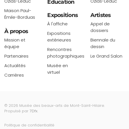
Ozias-Leduc
Ozias-Leduc
Éducation
Maison Paul-
Expositions
Artistes
Émile-Borduas
À l'affiche
Appel de
dossiers
À propos
Expositions
Mission et
extérieures
Biennale du
équipe
dessin
Rencontres
Partenaires
photographiques
Le Grand Salon
Actualités
Musée en
virtuel
Carrières
©
2026
Musée des beaux-arts de Mont-Saint-Hilaire.
Propulsé par
7Dfx
.
Politique de confidentialité