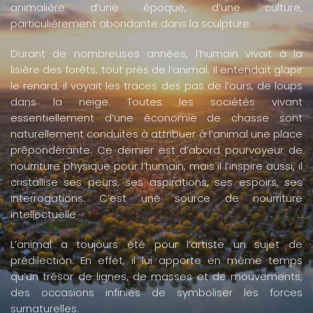
animalière d’une époque, d’une culture,
particulièrement abondante dans la sculpture.
Durant de nombreuses années, l’humain vivait à la
lisière des forêts, tout près de l’animal. Il entendait glapir
le renard, il voyait les traces des pas de l’ours, de loups
dans la neige. Toutes les sociétés vivant
essentiellement d’une économie de chasse sont
naturellement conduites à attribuer à l’animal une place
prépondérante. Ce dernier est d’abord pourvoyeur de
nourriture physique pour l’humain, mais il l’inspire aussi, il
cristallise ses peurs, ses aspirations, ses espoirs, ses
interrogations. C’est une source de nourriture
intellectuelle
L’animal a toujours été pour l’artiste un sujet de
prédilection. En effet, il lui apporte en même temps
qu’un trésor de lignes, de masses et de mouvements,
des occasions infinies de symboliser les forces
surnaturelles.