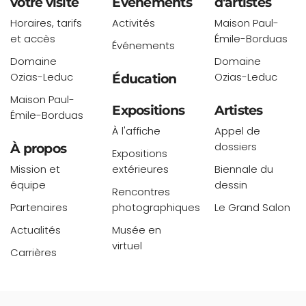
votre visite
Événements
d'artistes
Horaires, tarifs
Activités
Maison Paul-
et accès
Émile-Borduas
Événements
Domaine
Domaine
Ozias-Leduc
Ozias-Leduc
Éducation
Maison Paul-
Expositions
Artistes
Émile-Borduas
À l'affiche
Appel de
dossiers
À propos
Expositions
Mission et
extérieures
Biennale du
équipe
dessin
Rencontres
Partenaires
photographiques
Le Grand Salon
Actualités
Musée en
virtuel
Carrières