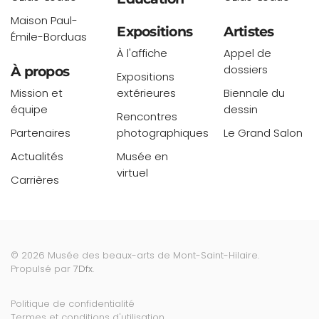
Maison Paul-
Expositions
Artistes
Émile-Borduas
À l'affiche
Appel de
dossiers
À propos
Expositions
Mission et
extérieures
Biennale du
équipe
dessin
Rencontres
Partenaires
photographiques
Le Grand Salon
Actualités
Musée en
virtuel
Carrières
©
2026
Musée des beaux-arts de Mont-Saint-Hilaire.
Propulsé par
7Dfx
.
Politique de confidentialité
Termes et conditions d'utilisation