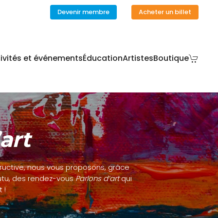
Devenir membre
Acheter un billet
ivités et événements
Éducation
Artistes
Boutique
art
tructive, nous vous proposons, grâce
Coutu, des rendez-vous
Parlons d’art
qui
 !