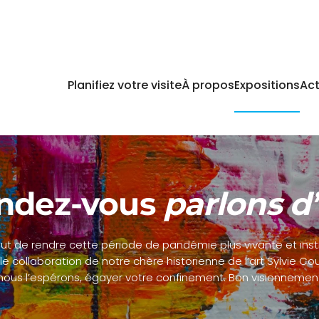
Planifiez votre visite
À propos
Expositions
Act
ndez-vous
parlons d’
but de rendre cette période de pandémie plus vivante et ins
le collaboration de notre chère historienne de l’art Sylvie 
nous l’espérons, égayer votre confinement. Bon visionnement