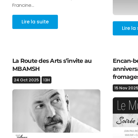
Francine…
Lire la suite
Lire la
La Route des Arts s’invite au
Encan-bé
MBAMSH
anniversa
fromage
24 Oct 2025
13H
15 Nov 202