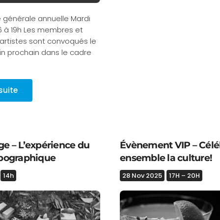
générale annuelle Mardi
26 à 19h Les membres et
tistes sont convoqués le
in prochain dans le cadre
 suite
ge – L’expérience du
Évènement VIP – Célé
opographique
ensemble la culture!
14h
28 Nov 2025
17H – 20H