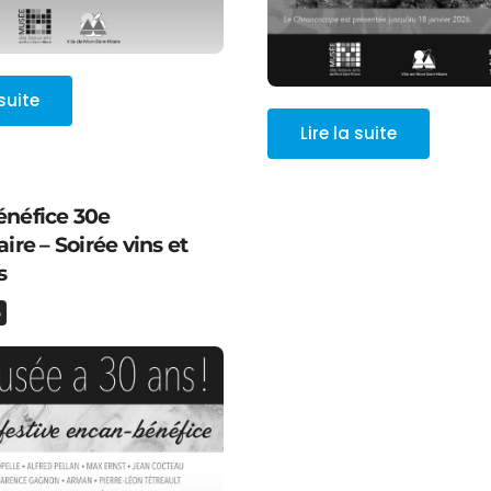
 suite
Lire la suite
néfice 30e
ire – Soirée vins et
s
5