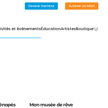
Devenir membre
Acheter un billet
ivités et événements
Éducation
Artistes
Boutique
ténopés
Mon musée de rêve