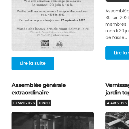
Assemblée 
30 juin 20
membres-ar
mardi 30 ju
de l’asse…
Lire la
Lire la suite
Assemblée générale
Vernissa
extraordinaire
jardin t
13 Mai 2026
18h30
4 Avr 2026