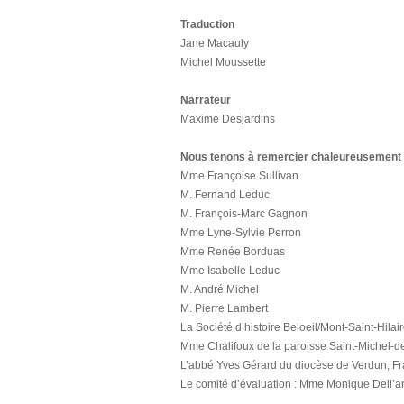
Traduction
Jane Macauly
Michel Moussette
Narrateur
Maxime Desjardins
Nous tenons à remercier chaleureusement 
Mme Françoise Sullivan
M. Fernand Leduc
M. François-Marc Gagnon
Mme Lyne-Sylvie Perron
Mme Renée Borduas
Mme Isabelle Leduc
M. André Michel
M. Pierre Lambert
La Société d’histoire Beloeil/Mont-Saint-Hilai
Mme Chalifoux de la paroisse Saint-Michel-
L’abbé Yves Gérard du diocèse de Verdun, F
Le comité d’évaluation : Mme Monique Dell’