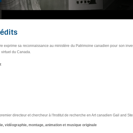
édits
e exprime sa reconnaissance au ministère du Patrimoine canadien pour son invest
 virtuel du Canada.
t
premier directeur et chercheur à l'Institut de recherche en Art canadien Gail and S
hie, vidéographie, montage, animation et musique originale