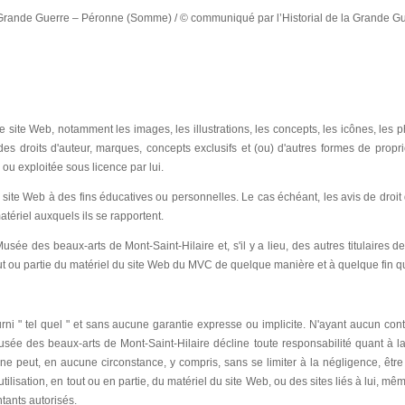
la Grande Guerre – Péronne (Somme) / © communiqué par l’Historial de la Grande Gu
ce site Web, notamment les images, les illustrations, les concepts, les icônes, les 
des droits d'auteur, marques, concepts exclusifs et (ou) d'autres formes de propr
ou exploitée sous licence par lui.
e site Web à des fins éducatives ou personnelles. Le cas échéant, les avis de droit 
tériel auxquels ils se rapportent.
ée des beaux-arts de Mont-Saint-Hilaire et, s'il y a lieu, des autres titulaires des
 tout ou partie du matériel du site Web du MVC de quelque manière et à quelque fin q
ni " tel quel " et sans aucune garantie expresse ou implicite. N'ayant aucun cont
usée des beaux-arts de Mont-Saint-Hilaire décline toute responsabilité quant à la
ne peut, en aucune circonstance, y compris, sans se limiter à la négligence, ê
d'utilisation, en tout ou en partie, du matériel du site Web, ou des sites liés à lui, mê
tants autorisés.