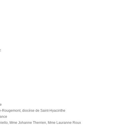
:
re
de-Rougemont, diocèse de Saint-Hyacinthe
rance
aniello, Mme Johanne Therrien, Mme Lauranne Roux