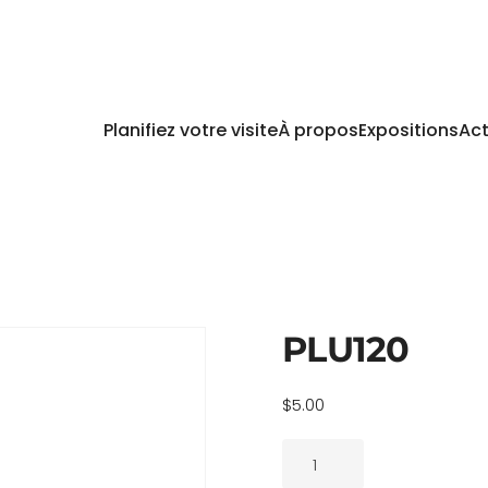
Planifiez votre visite
À propos
Expositions
Act
PLU120
$
5.00
quantité
de