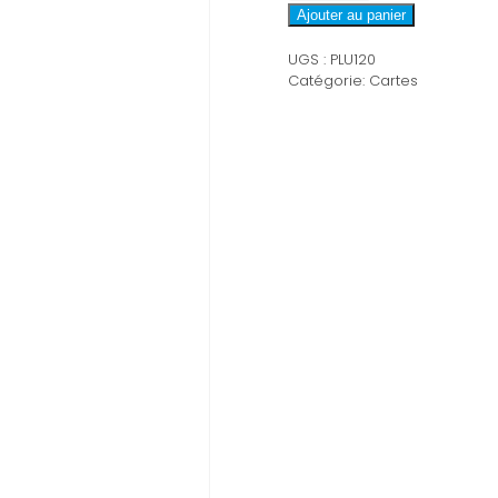
PLU120
Ajouter au panier
UGS :
PLU120
Catégorie:
Cartes