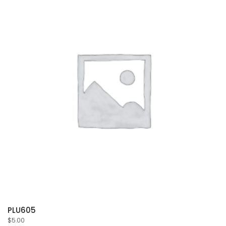
PLU605
$
5.00