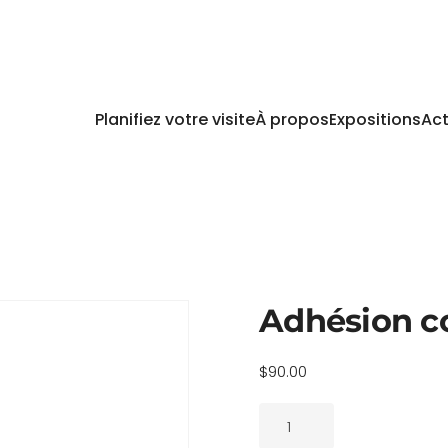
Planifiez votre visite
À propos
Expositions
Act
Adhésion c
$
90.00
quantité
de