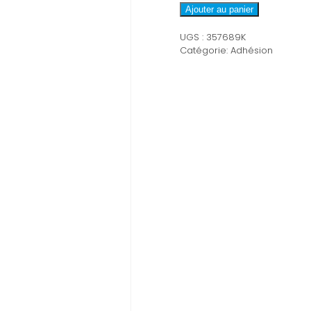
Adhésion
Ajouter au panier
couple/duo
UGS :
357689K
2
Catégorie:
Adhésion
ans