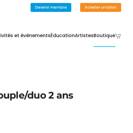
Devenir membre
Acheter un billet
ivités et événements
Éducation
Artistes
Boutique
ouple/duo 2 ans