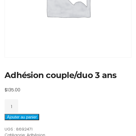
Adhésion couple/duo 3 ans
$
135.00
quantité
de
Adhésion
Ajouter au panier
couple/duo
UGS :
8692471
3
Catégorie:
Adhésion