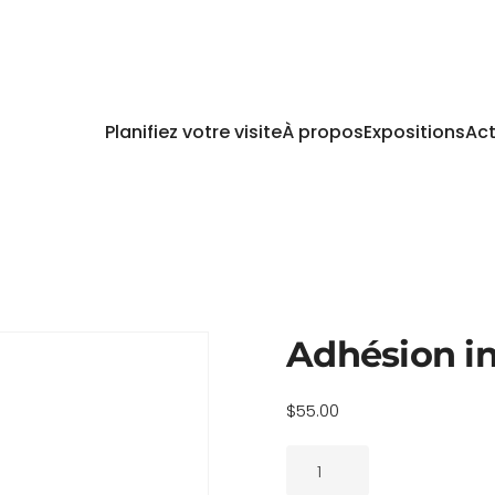
Planifiez votre visite
À propos
Expositions
Act
Adhésion in
$
55.00
quantité
de