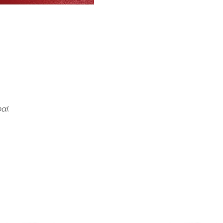
bal
.