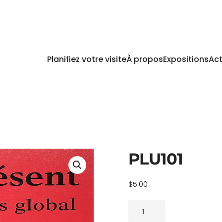
Planifiez votre visite
À propos
Expositions
Act
PLU101
$
5.00
quantité
de