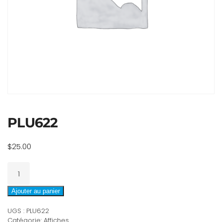
PLU622
$
25.00
quantité
de
PLU622
Ajouter au panier
UGS :
PLU622
Catégorie:
Affiches