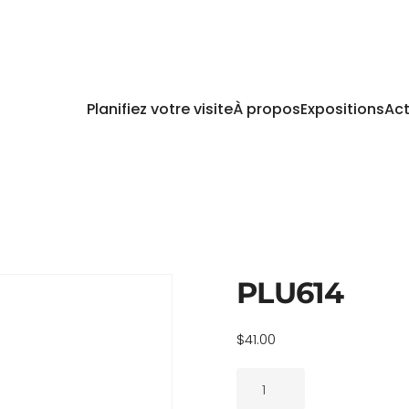
Planifiez votre visite
À propos
Expositions
Act
PLU614
$
41.00
quantité
de