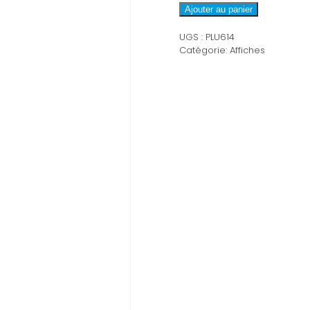
PLU614
Ajouter au panier
UGS :
PLU614
Catégorie:
Affiches