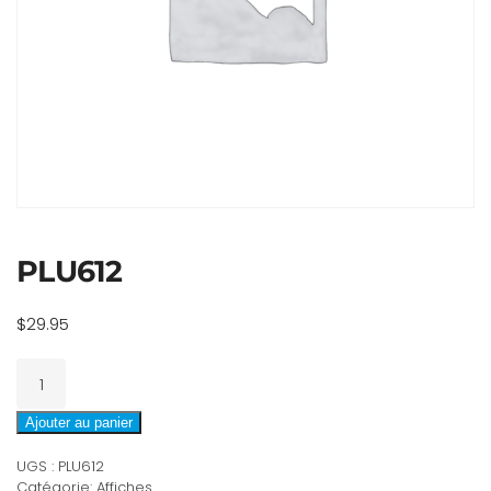
PLU612
$
29.95
quantité
de
PLU612
Ajouter au panier
UGS :
PLU612
Catégorie:
Affiches