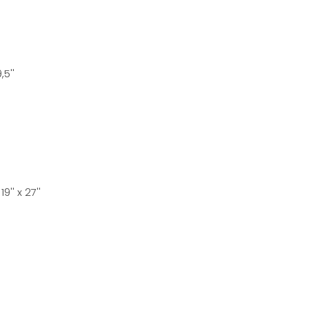
5''
'' x 27''
'