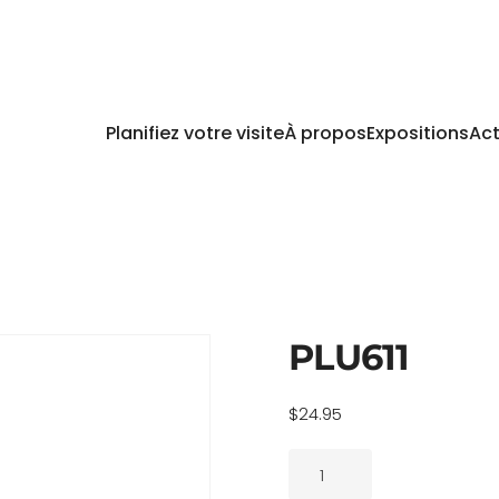
Planifiez votre visite
À propos
Expositions
Act
PLU611
$
24.95
quantité
de