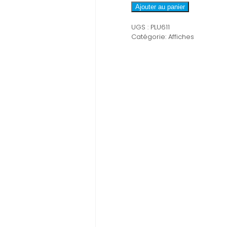
PLU611
Ajouter au panier
UGS :
PLU611
Catégorie:
Affiches