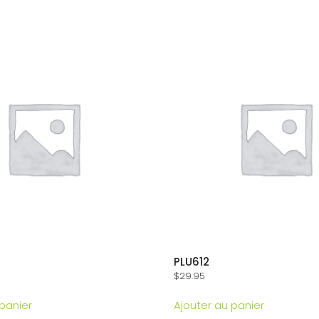
PLU612
$
29.95
 panier
Ajouter au panier