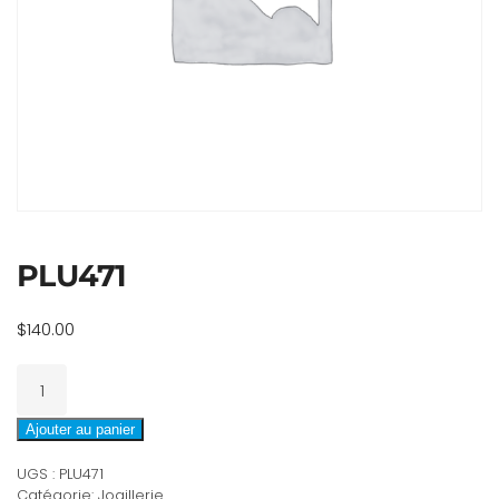
PLU471
$
140.00
quantité
de
PLU471
Ajouter au panier
UGS :
PLU471
Catégorie:
Joaillerie