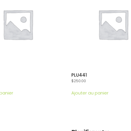
PLU441
$
250.00
 panier
Ajouter au panier