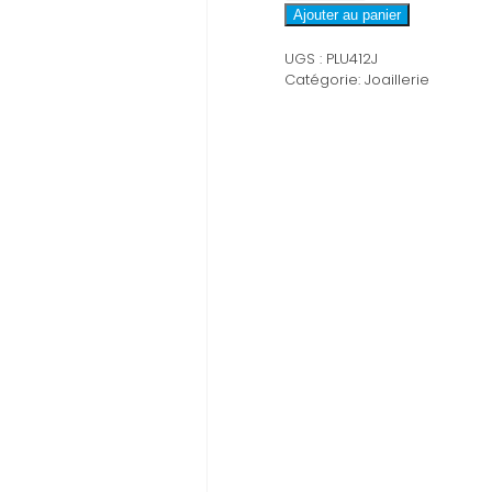
PLU412
Ajouter au panier
UGS :
PLU412J
Catégorie:
Joaillerie