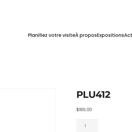
Planifiez votre visite
À propos
Expositions
Act
PLU412
$
185.00
quantité
de