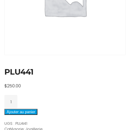
PLU441
$
250.00
quantité
de
PLU441
Ajouter au panier
UGS :
PLU441
Catégorie:
Joaillerie