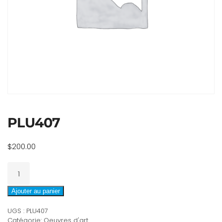
PLU407
$
200.00
quantité
de
PLU407
Ajouter au panier
UGS :
PLU407
Catégorie:
Oeuvres d'art