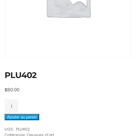
PLU402
$
80.00
quantité
de
PLU402
Ajouter au panier
UGS :
PLU402
Catégorie:
Oeuvres d'art