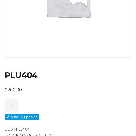
PLU404
$
200.00
quantité
de
PLU404
Ajouter au panier
UGS :
PLU404
Catégorie:
Oeuvres d'art