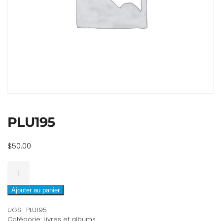
PLU195
$
50.00
quantité
de
PLU195
Ajouter au panier
UGS :
PLU195
Catégorie:
Livres et albums