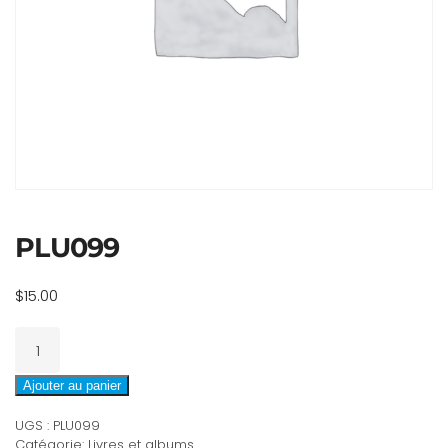
PLU099
$
15.00
quantité
de
PLU099
Ajouter au panier
UGS :
PLU099
Catégorie:
Livres et albums