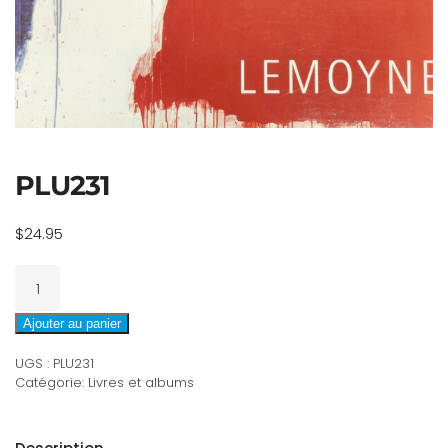
PLU231
$
24.95
quantité
de
PLU231
Ajouter au panier
UGS :
PLU231
Catégorie:
Livres et albums