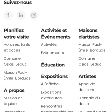
Suivez-nous
Planifiez
Activités et
Maisons
votre visite
Événements
d'artistes
Horaires, tarifs
Activités
Maison Paul-
et accès
Émile-Borduas
Événements
Domaine
Domaine
Ozias-Leduc
Ozias-Leduc
Éducation
Maison Paul-
Expositions
Artistes
Émile-Borduas
À l'affiche
Appel de
dossiers
À propos
Expositions
Mission et
extérieures
Biennale du
équipe
dessin
Rencontres
Partenaires
photographiques
Le Grand Salon