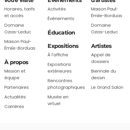
votre visite
Événements
d'artistes
Horaires, tarifs
Activités
Maison Paul-
et accès
Émile-Borduas
Événements
Domaine
Domaine
Ozias-Leduc
Ozias-Leduc
Éducation
Maison Paul-
Expositions
Artistes
Émile-Borduas
À l'affiche
Appel de
dossiers
À propos
Expositions
Mission et
extérieures
Biennale du
équipe
dessin
Rencontres
Partenaires
photographiques
Le Grand Salon
Actualités
Musée en
virtuel
Carrières