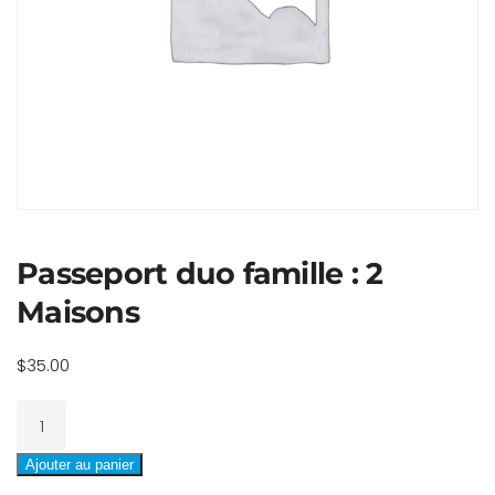
Passeport duo famille : 2
Maisons
$
35.00
quantité
de
Passeport
Ajouter au panier
duo