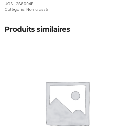
UGS :
288904P
famille
Catégorie:
Non classé
:
2
Maisons
Produits similaires