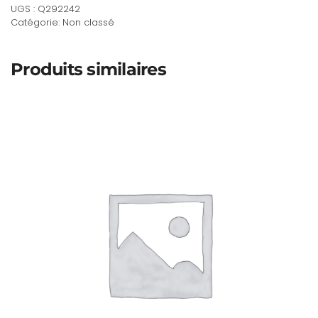
UGS :
Q292242
adulte
Catégorie:
Non classé
:
2
Maisons
Produits similaires