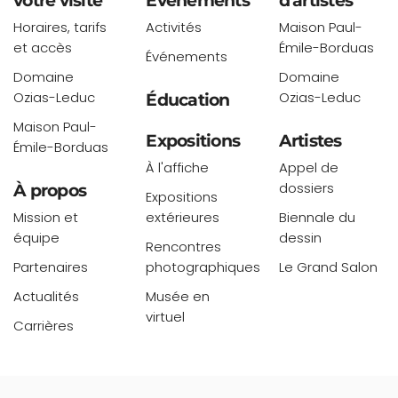
votre visite
Événements
d'artistes
Horaires, tarifs
Activités
Maison Paul-
et accès
Émile-Borduas
Événements
Domaine
Domaine
Ozias-Leduc
Ozias-Leduc
Éducation
Maison Paul-
Expositions
Artistes
Émile-Borduas
À l'affiche
Appel de
dossiers
À propos
Expositions
Mission et
extérieures
Biennale du
équipe
dessin
Rencontres
Partenaires
photographiques
Le Grand Salon
Actualités
Musée en
virtuel
Carrières