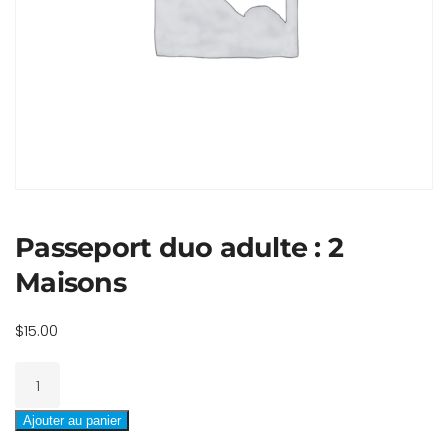
Passeport duo adulte : 2
Maisons
$
15.00
quantité
de
Passeport
Ajouter au panier
duo