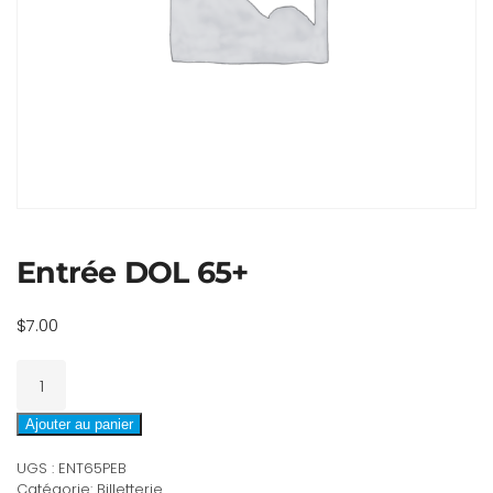
Entrée DOL 65+
$
7.00
quantité
de
Entrée
Ajouter au panier
DOL
UGS :
ENT65PEB
65+
Catégorie:
Billetterie