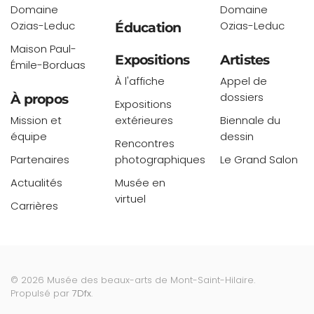
Domaine
Domaine
Ozias-Leduc
Ozias-Leduc
Éducation
Maison Paul-
Expositions
Artistes
Émile-Borduas
À l'affiche
Appel de
dossiers
À propos
Expositions
Mission et
extérieures
Biennale du
équipe
dessin
Rencontres
Partenaires
photographiques
Le Grand Salon
Actualités
Musée en
virtuel
Carrières
©
2026
Musée des beaux-arts de Mont-Saint-Hilaire.
Propulsé par
7Dfx
.