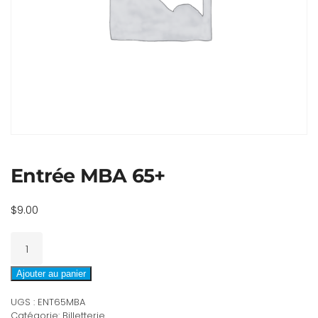
Entrée MBA 65+
$
9.00
quantité
de
Entrée
Ajouter au panier
MBA
UGS :
ENT65MBA
65+
Catégorie:
Billetterie