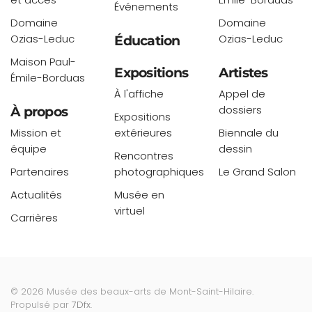
Événements
Domaine
Domaine
Ozias-Leduc
Ozias-Leduc
Éducation
Maison Paul-
Expositions
Artistes
Émile-Borduas
À l'affiche
Appel de
dossiers
À propos
Expositions
Mission et
extérieures
Biennale du
équipe
dessin
Rencontres
Partenaires
photographiques
Le Grand Salon
Actualités
Musée en
virtuel
Carrières
©
2026
Musée des beaux-arts de Mont-Saint-Hilaire.
Propulsé par
7Dfx
.