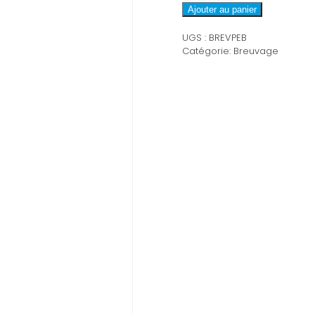
Breuvage
Ajouter au panier
DOL
UGS :
BREVPEB
Catégorie:
Breuvage