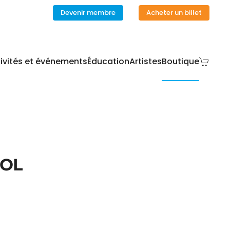
Devenir membre
Acheter un billet
ivités et événements
Éducation
Artistes
Boutique
DOL