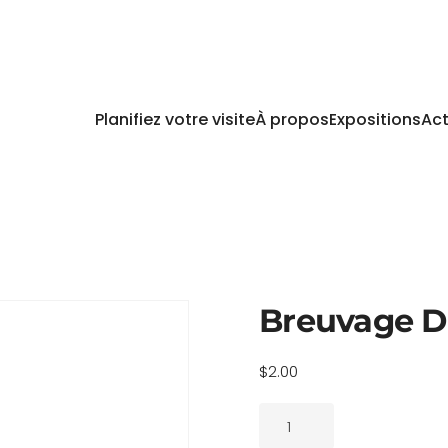
Planifiez votre visite
À propos
Expositions
Act
Breuvage 
$
2.00
quantité
de