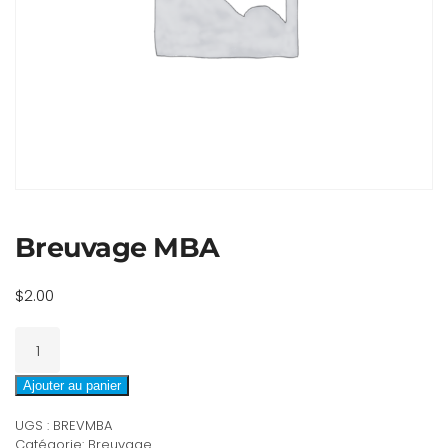
Breuvage MBA
$
2.00
quantité
de
Breuvage
Ajouter au panier
MBA
UGS :
BREVMBA
Catégorie:
Breuvage