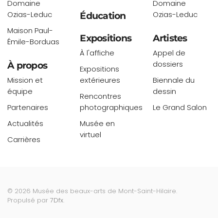
Domaine
Domaine
Ozias-Leduc
Ozias-Leduc
Éducation
Maison Paul-
Expositions
Artistes
Émile-Borduas
À l'affiche
Appel de
dossiers
À propos
Expositions
Mission et
extérieures
Biennale du
équipe
dessin
Rencontres
Partenaires
photographiques
Le Grand Salon
Actualités
Musée en
virtuel
Carrières
©
2026
Musée des beaux-arts de Mont-Saint-Hilaire.
Propulsé par
7Dfx
.