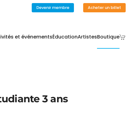
Devenir membre
Acheter un billet
ivités et événements
Éducation
Artistes
Boutique
udiante 3 ans