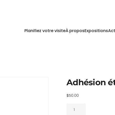
Planifiez votre visite
À propos
Expositions
Act
Adhésion ét
$
50.00
quantité
de