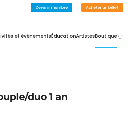
Devenir membre
Acheter un billet
ivités et événements
Éducation
Artistes
Boutique
ouple/duo 1 an