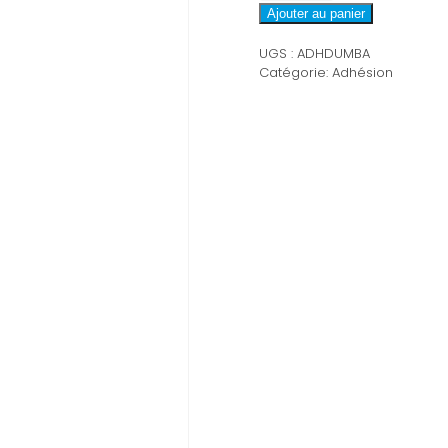
Adhésion
Ajouter au panier
couple/duo
UGS :
ADHDUMBA
1
Catégorie:
Adhésion
an