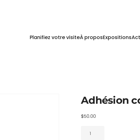
Planifiez votre visite
À propos
Expositions
Act
Adhésion c
$
50.00
quantité
de