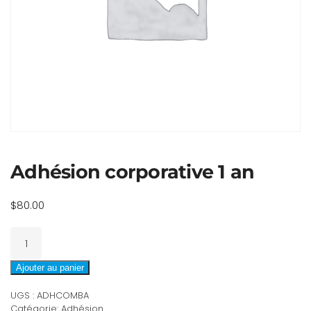
Adhésion corporative 1 an
$
80.00
quantité
de
Adhésion
Ajouter au panier
corporative
UGS :
ADHCOMBA
1
Catégorie:
Adhésion