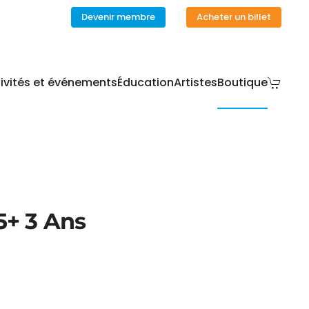
Devenir membre
Acheter un billet
ivités et événements
Éducation
Artistes
Boutique
5+ 3 Ans