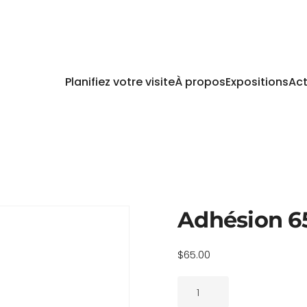
Planifiez votre visite
À propos
Expositions
Act
Adhésion 6
$
65.00
quantité
de