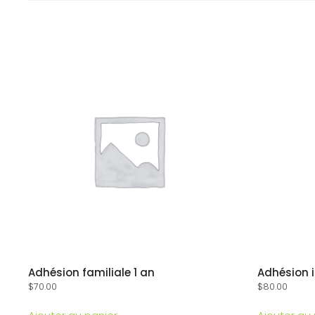
Adhésion familiale 1 an
Adhésion i
$
70.00
$
80.00