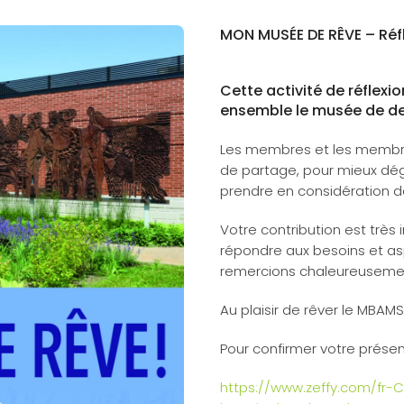
MON MUSÉE DE RÊVE – Réfl
Cette activité de réflexi
ensemble le musée de d
Les membres et les membres
de partage, pour mieux dé
prendre en considération d
Votre contribution est trè
répondre aux besoins et as
remercions chaleureusemen
Au plaisir de rêver le MBA
Pour confirmer votre présence
https://www.zeffy.com/fr-