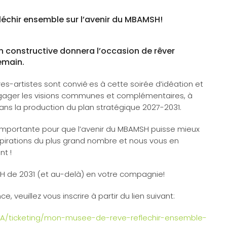
échir ensemble sur l’avenir du MBAMSH!
on constructive donnera l’occasion de rêver
emain.
-artistes sont convié·es à cette soirée d’idéation et
gager les visions communes et complémentaires, à
ans la production du plan stratégique 2027-2031.
s importante pour que l’avenir du MBAMSH puisse mieux
pirations du plus grand nombre et nous vous en
t !
MSH de 2031 (et au-delà) en votre compagnie!
, veuillez vous inscrire à partir du lien suivant:
CA/ticketing/mon-musee-de-reve-reflechir-ensemble-