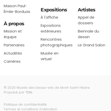
Maison Paul-
Expositions
Artistes
Émile-Borduas
À l'affiche
Appel de
dossiers
À propos
Expositions
Mission et
extérieures
Biennale du
équipe
dessin
Rencontres
Partenaires
photographiques
Le Grand Salon
Actualités
Musée en
virtuel
Carrières
©
2026
Musée des beaux-arts de Mont-Saint-Hilaire.
Propulsé par
7Dfx
.
Politique de confidentialité
Termes et conditions d'utilisation