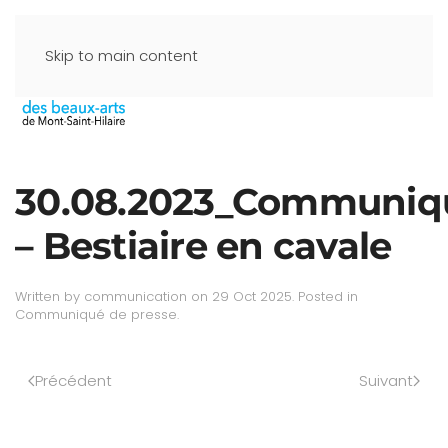
Skip to main content
30.08.2023_Communiq
– Bestiaire en cavale
Written by
communication
on
29 Oct 2025
. Posted in
Communiqué de presse
.
Précédent
Suivant