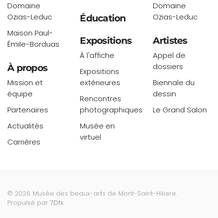
Domaine
Domaine
Ozias-Leduc
Ozias-Leduc
Éducation
Maison Paul-
Expositions
Artistes
Émile-Borduas
À l'affiche
Appel de
dossiers
À propos
Expositions
Mission et
extérieures
Biennale du
équipe
dessin
Rencontres
Partenaires
photographiques
Le Grand Salon
Actualités
Musée en
virtuel
Carrières
©
2026
Musée des beaux-arts de Mont-Saint-Hilaire.
Propulsé par
7Dfx
.