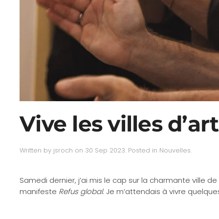
Vive les villes d’a
Written by
jsroch
on
30 Sep 2023
. Posted in
Nouvelles
.
Samedi dernier, j’ai mis le cap sur la charmante ville d
manifeste
Refus global
. Je m’attendais à vivre quelque