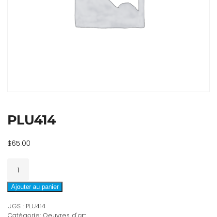
PLU414
$
65.00
quantité
de
PLU414
Ajouter au panier
UGS :
PLU414
Catégorie:
Oeuvres d'art