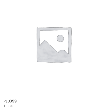
PLU399
$
110.00