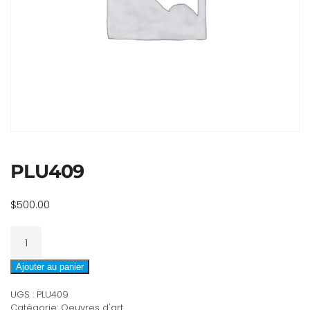
PLU409
$
500.00
quantité
de
PLU409
Ajouter au panier
UGS :
PLU409
Catégorie:
Oeuvres d'art