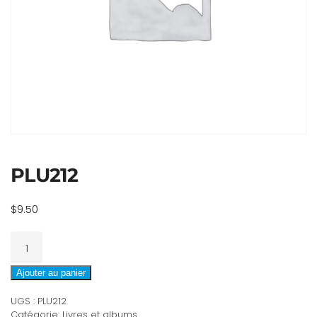
PLU212
$
9.50
quantité
de
PLU212
Ajouter au panier
UGS :
PLU212
Catégorie:
Livres et albums