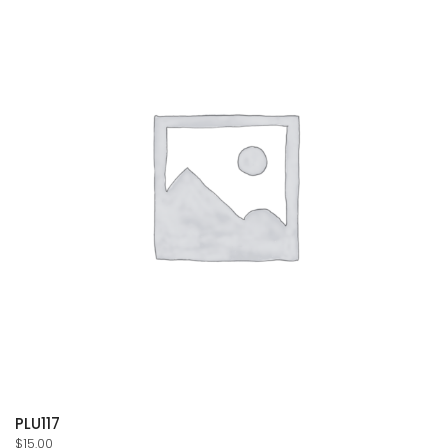
PLU117
$
15.00