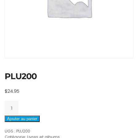
PLU200
$
24.95
quantité
de
PLU200
Ajouter au panier
UGS :
PLU200
Catégorie:
Livres et albums