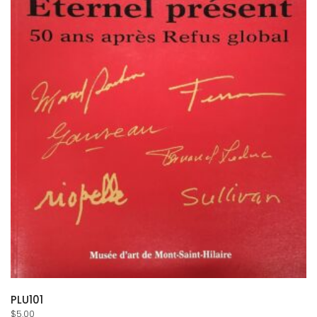
PLU101
$
5.00