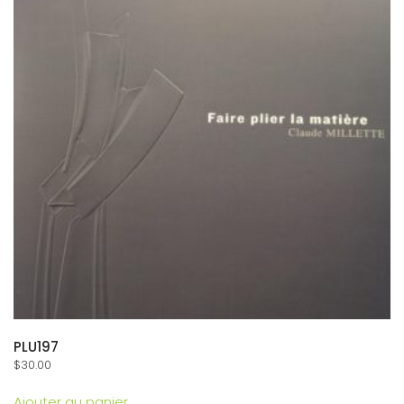
PLU197
$
30.00
Ajouter au panier