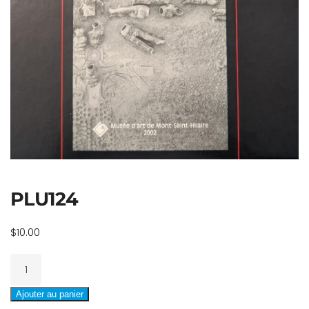
PLU124
$
10.00
quantité
de
PLU124
Ajouter au panier