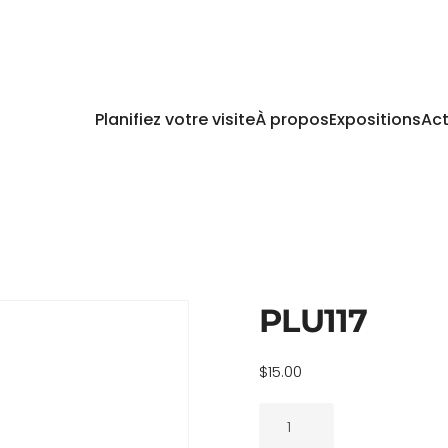
Planifiez votre visite
À propos
Expositions
Act
PLU117
$
15.00
quantité
de