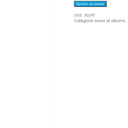
PLU117
Ajouter au panier
UGS :
PLU117
Catégorie:
Livres et albums