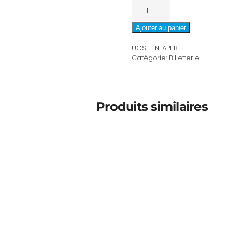
quantité
de
Entrée
Ajouter au panier
DOL
UGS :
ENFAPEB
famille
Catégorie:
Billetterie
(2
adultes,
2
enfants)
Produits similaires