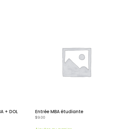
BA + DOL
Entrée MBA étudiante
$
9.00