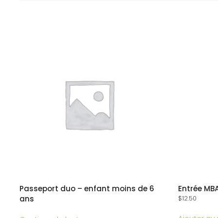
Passeport duo – enfant moins de 6
Entrée MBA
ans
$
12.50