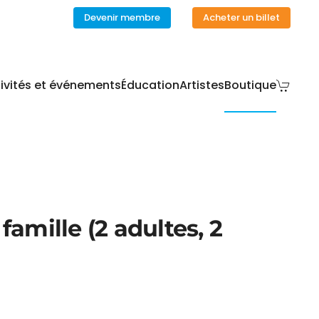
Devenir membre
Acheter un billet
ivités et événements
Éducation
Artistes
Boutique
amille (2 adultes, 2