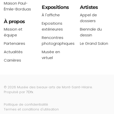
Maison Paul-
Expositions
Artistes
Émile-Borduas
À l'affiche
Appel de
dossiers
À propos
Expositions
Mission et
extérieures
Biennale du
équipe
dessin
Rencontres
Partenaires
photographiques
Le Grand Salon
Actualités
Musée en
virtuel
Carrières
©
2026
Musée des beaux-arts de Mont-Saint-Hilaire.
Propulsé par
7Dfx
.
Politique de confidentialité
Termes et conditions d'utilisation