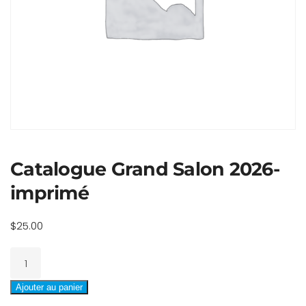
Catalogue Grand Salon 2026-
imprimé
$
25.00
quantité
de
Catalogue
Ajouter au panier
Grand