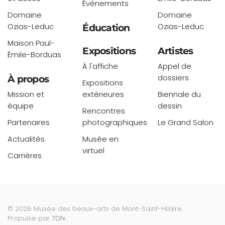
Événements
Domaine
Domaine
Ozias-Leduc
Ozias-Leduc
Éducation
Maison Paul-
Expositions
Artistes
Émile-Borduas
À l'affiche
Appel de
dossiers
À propos
Expositions
Mission et
extérieures
Biennale du
équipe
dessin
Rencontres
Partenaires
photographiques
Le Grand Salon
Actualités
Musée en
virtuel
Carrières
©
2026
Musée des beaux-arts de Mont-Saint-Hilaire.
Propulsé par
7Dfx
.